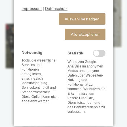
Impressum
|
Datenschutz
Auswahl bestätigen
Alle akzeptieren
Notwendig
Statistik
Tools, die wesentliche
Wir nutzen Google
Services und
Analytics im anonymen
Funktionen
Modus um anonyme
ermöglichen,
Daten über Webseiten-
einschließlich
Nutzung und -
Impressionen
Identitätsprüfung,
Funktionalität zu
Servicekontinuität und
sammeln. Wir nutzen die
Standortsicherheit.
Erkenntnisse, um
Diese Option kann nicht
unsere Produkte,
abgelehnt werden.
Dienstleistungen und
das Benutzererlebnis zu
verbessern.