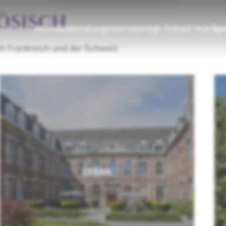
ÖSISCH
Internatsberatung
Internate
High School Year
Spr
in Frankreich und der Schweiz
CERAN