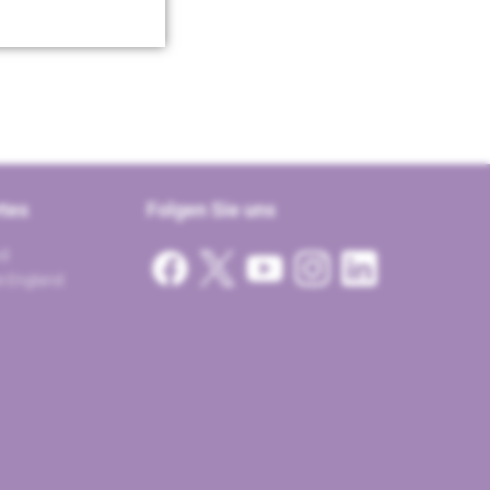
tes
Folgen Sie uns
nd
te England