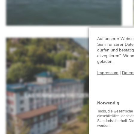
Auf unserer Websei
Sie in unserer
Date
dürfen und bestätig
akzeptieren". Wen
geladen.
Impressum
|
Daten
LAS SUMMER IN SWITZERLAND
Notwendig
Tools, die wesentlich
einschließlich Identitä
Standortsicherheit. Di
werden.