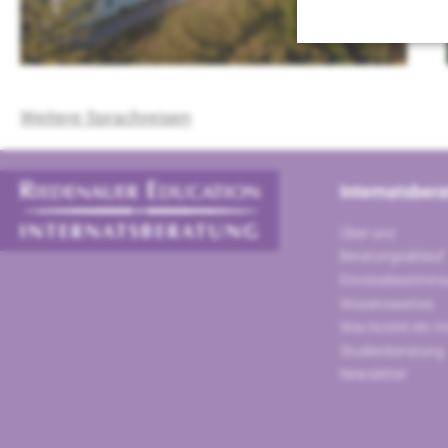
Weitere Sprachreisen
Internatsber
Über uns
Beratungsablauf
Einreisebestimm
Wissenswertes
Was kostet ein In
Studienberatung
Newsletter