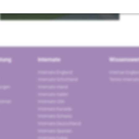
atung
Internate
Wissenswer
Internate England
Internat Engla
Internate Schottland
Tennis Interna
ungen
Internate Irland
Internate Italien
ternat
Internate USA
Internate Kanada
Internate Schweiz
Internate Deutschland
Internate Spanien
Internate Dubai