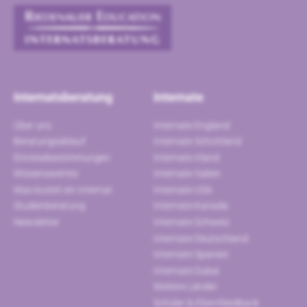
Internatsberatung
Internate
Über uns
Internate England
Beratungsablauf
Internate Schottland
Einreisebestimmungen
Internate Irland
Wissenswertes
Internate Italien
Was kostet ein Internat
Internate USA
Studienberatung
Internate Kanada
Newsletter
Internate Schweiz
Internate Deutschland
Internate Spanien
Internate Dubai
Weitere Länder
Schüler & Elternfeedback