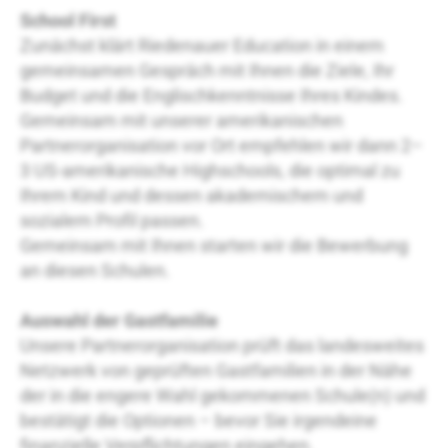
School First
Zunächst klärt Riedenauer Education in einem
gemeinsamen Gespräch mit Ihnen die Ziele, Ihr
Budget und die Englischkenntnisse Ihres Kindes.
Gemeinsam mit unserer amerikanischen
Partnerorganisation vor Ort empfehlen wir dann 2–
3 US-amerikanische Highschools, die optimal zu
Ihrem Kind und dessen akademischem und
sozialem Profil passen.
Gemeinsam mit Ihnen starten wir die Bewerbung
an diesen Schulen.
Auswahl der Gastfamilie
Unsere Partnerorganisation prüft das landesweites
Netzwerk von geprüften Gastfamilien in der Nähe
der in die engere Wahl gekommenen Schule(n) und
bestätigt die Optionen – bevor Sie irgendeine
finanzielle Verpflichtungen eingehen.