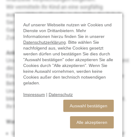
Wir vermitteln Ihr Kind an eine sorgfältig
ausgewählte Gastfamilie in der Nähe der Schule.
Sie können die Profile und Präferenzen der
Auf unserer Webseite nutzen wir Cookies und
Gastfamilien einsehen, bevor eine endgültige
Dienste von Drittanbietern. Mehr
Informationen hierzu finden Sie in unserer
Zusage erfolgt.
Datenschutzerklärung
. Bitte wählen Sie
nachfolgend aus, welche Cookies gesetzt
Ankunft und Betreuung vor Ort
werden dürfen und bestätigen Sie dies durch
Unsere Partnerorganisation in den USA übernimmt
"Auswahl bestätigen" oder akzeptieren Sie alle
Cookies durch "Alle akzeptieren". Wenn Sie
die Abholung vom Flughafen, Orientierung,
keine Auswahl vornehmen, werden keine
Eingewöhnung in die Schule und die fortlaufende
Cookies außer den technisch notwendigen
Betreuung.
geladen.
Unsere Partner melden sich regelmäßig und
Impressum
|
Datenschutz
bleiben das ganze Jahr über mit Ihnen in Kontakt.
Ihr Kind ist nie allein.
Auswahl bestätigen
Was ist im Preis inbegriffen?
Alle akzeptieren
Unterkunft in einer Gastfamilie – Einzelzimmer