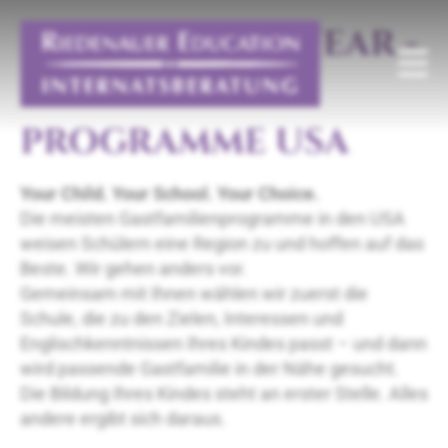
HIGH SCHOOL YEAR -
GASTFAMILIEN
PROGRAMME USA
Your Child. Your School. Your Choice.
Die meisten Gastfamilienprogramme in den USA
weisen Schülern eine Region zu und hoffen auf das
Beste. Wir gehen anders vor.
Gemeinsam mit Ihnen wählen wir zuerst die
Schule, die zu den Zielen, Interessen und
Englischkenntnissen Ihres Kindes passt – und dann
wird passende Gastfamilie in der Nähe gesucht.
Die Bildung Ihres Kindes steht an erster Stelle. Alles
andere ergibt sich daraus.