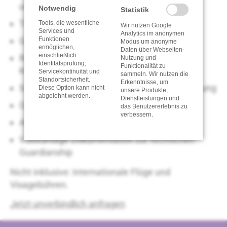
und Verpflegung
Notwendig
Statistik
Täglicher Transport zur und von der Schule
Tools, die wesentliche
Wir nutzen Google
Services und
Analytics im anonymen
Funktionen
Guardian Service und 24/7-Notfallkontakt
Modus um anonyme
ermöglichen,
Daten über Webseiten-
einschließlich
Regelmäßige Besuche und Betreuung des
Nutzung und -
Identitätsprüfung,
Funktionalität zu
Kindes
Servicekontinuität und
sammeln. Wir nutzen die
Standortsicherheit.
Erkenntnisse, um
Schulbetreuung und akademische Unterstützung
Diese Option kann nicht
unsere Produkte,
abgelehnt werden.
Dienstleistungen und
Orientierungsveranstaltung bei Ankunft
das Benutzererlebnis zu
verbessern.
Abholung vom Flughafen am Anreisetag
Vollständige Dokumentation zur rechtlichen
Guardianship
Nicht inklusive: Internationale Flüge und
Visagebühren.
Jetzt unverbindlich anfragen