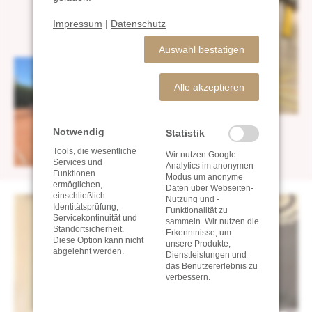
Impressum
|
Datenschutz
Auswahl bestätigen
Alle akzeptieren
Notwendig
Statistik
Tools, die wesentliche
Wir nutzen Google
Services und
Analytics im anonymen
Funktionen
Modus um anonyme
ermöglichen,
Daten über Webseiten-
einschließlich
Nutzung und -
Identitätsprüfung,
Funktionalität zu
Servicekontinuität und
sammeln. Wir nutzen die
Standortsicherheit.
Erkenntnisse, um
Diese Option kann nicht
unsere Produkte,
abgelehnt werden.
Dienstleistungen und
das Benutzererlebnis zu
verbessern.