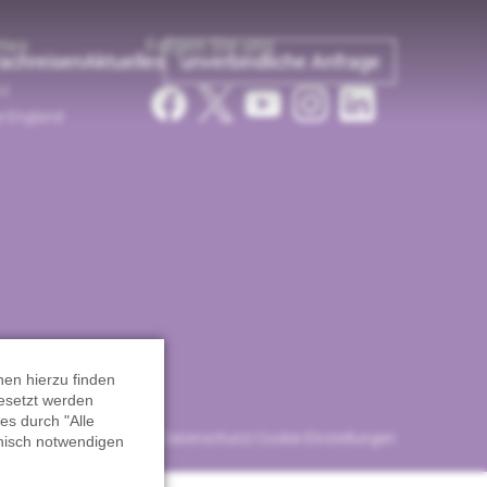
tes
Folgen Sie uns
achreisen
Aktuelles
unverbindliche Anfrage
nd
te England
nen hierzu finden
gesetzt werden
es durch "Alle
Impressum
Datenschutz
Cookie-Einstellungen
nisch notwendigen