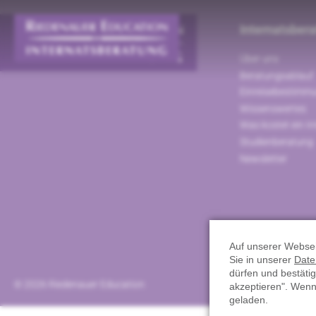
Internatsber
Über uns
Beratungsablauf
Einreisebestimm
Wissenswertes
Was kostet ein In
Studienberatung
Newsletter
Auf unserer Websei
Sie in unserer
Date
dürfen und bestätig
© 2026 Riedenauer Education
akzeptieren". Wen
geladen.