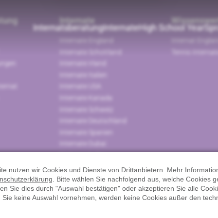
atung
Internate
Wissenswer
Internatsberatung
Internate
High School Year
Spr
Internate England
Internat Engla
Internate Schottland
Tennis Interna
ungen
Internate Irland
Internate Italien
ternat
Internate USA
Internate Kanada
Internate Schweiz
Internate Deutschland
Internate Spanien
Internate Dubai
Weitere Länder
Schüler & Elternfeedback
te nutzen wir Cookies und Dienste von Drittanbietern. Mehr Informatio
nschutzerklärung
. Bitte wählen Sie nachfolgend aus, welche Cookies 
en Sie dies durch "Auswahl bestätigen" oder akzeptieren Sie alle Cooki
n Sie keine Auswahl vornehmen, werden keine Cookies außer den tech