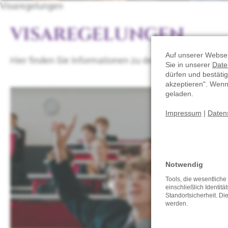
Visaregelungen
VISAREGELUNGEN
Auf unserer Websei
Hier finden Sie Informationen zu den Einreisebest
Sie in unserer
Date
dürfen und bestätig
akzeptieren". Wen
geladen.
Impressum
|
Daten
Notwendig
Tools, die wesentlich
UK
einschließlich Identitä
Standortsicherheit. Di
werden.