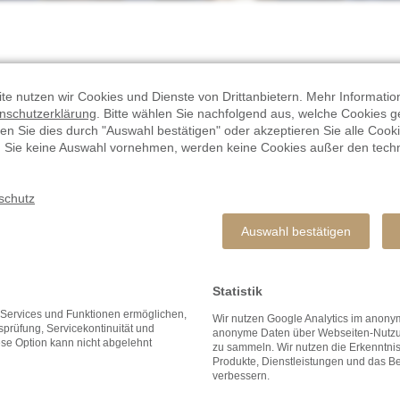
te nutzen wir Cookies und Dienste von Drittanbietern. Mehr Informatio
immungen für UK, USA, KANADA und NEUSEELAND.
nschutzerklärung
. Bitte wählen Sie nachfolgend aus, welche Cookies 
en Sie dies durch "Auswahl bestätigen" oder akzeptieren Sie alle Cooki
n Sie keine Auswahl vornehmen, werden keine Cookies außer den tech
schutz
Auswahl bestätigen
Statistik
e Services und Funktionen ermöglichen,
Wir nutzen Google Analytics im ano
USA
tsprüfung, Servicekontinuität und
anonyme Daten über Webseiten-Nutzun
ese Option kann nicht abgelehnt
zu sammeln. Wir nutzen die Erkenntni
Produkte, Dienstleistungen und das Be
verbessern.