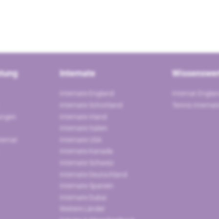
atung
Internate
Wissenswer
Internate England
Internat Engla
Internate Schottland
Tennis Interna
ungen
Internate Irland
Internate Italien
ternat
Internate USA
Internate Kanada
Internate Schweiz
Internate Deutschland
Internate Spanien
Internate Dubai
Weitere Länder