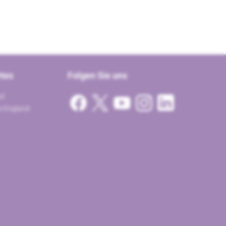
tes
Folgen Sie uns
nd
te England