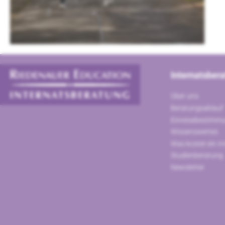
Internatsber
Über uns
Beratungsablauf
Einreisebestimm
Wissenswertes
Was kostet ein In
Studienberatung
Newsletter