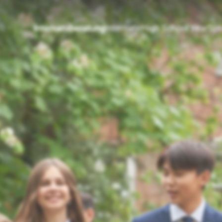
Internatsberatung
Internate
High School Year
Spr